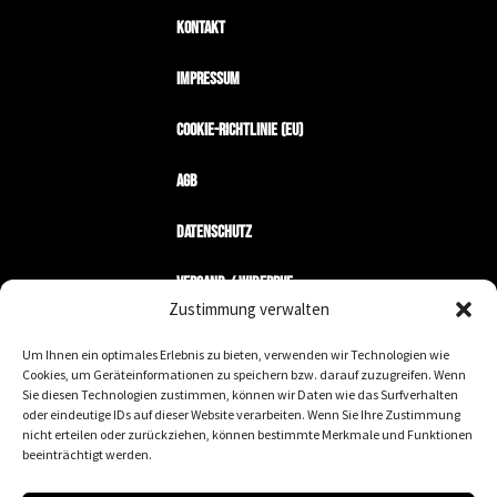
Kontakt
Impressum
Cookie-Richtlinie (EU)
AGB
Datenschutz
Versand / Widerruf
Zustimmung verwalten
Zahlungsarten
Um Ihnen ein optimales Erlebnis zu bieten, verwenden wir Technologien wie
Cookies, um Geräteinformationen zu speichern bzw. darauf zuzugreifen. Wenn
Mein Konto
Sie diesen Technologien zustimmen, können wir Daten wie das Surfverhalten
oder eindeutige IDs auf dieser Website verarbeiten. Wenn Sie Ihre Zustimmung
nicht erteilen oder zurückziehen, können bestimmte Merkmale und Funktionen
Wir machen keine Geschäfte mit Nazis.
beeinträchtigt werden.
We are the fucking leaders wurde gegründet, um