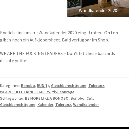
Wandkalender 2020
Endlich sind unsere Wandkalender 2020 eingetroffen. On top
gibt’s noch ein Aufklebersheet. Bald verfügbar im Shop.
WE ARE THE FUCKING LEADERS – Don’t let these bastards
dictate yr life!
Kategorien:
Bonobo
,
BUD(t)
,
Gleichberechtigung
,
Toleranz
,
WEARETHEFUCKINGLEADERS
,
zivilcourage
Schlagwörter:
BE MORE LIKE A BONOBO
,
Bonobo
,
Cat
,
Gleichberechtigung
,
Kalender
,
Toleranz
,
Wandkalender