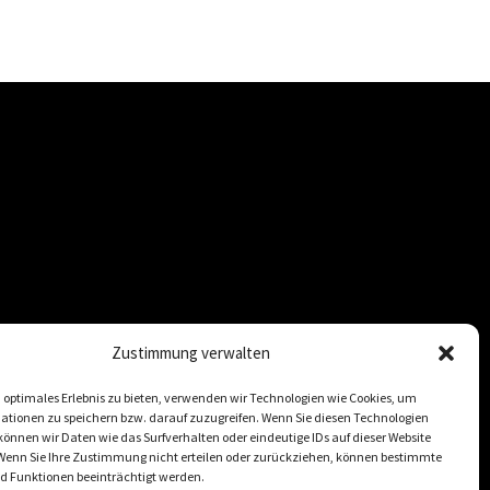
h
Zustimmung verwalten
 optimales Erlebnis zu bieten, verwenden wir Technologien wie Cookies, um
ationen zu speichern bzw. darauf zuzugreifen. Wenn Sie diesen Technologien
önnen wir Daten wie das Surfverhalten oder eindeutige IDs auf dieser Website
 Wenn Sie Ihre Zustimmung nicht erteilen oder zurückziehen, können bestimmte
 Funktionen beeinträchtigt werden.