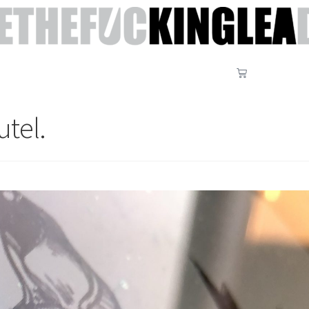
utel.