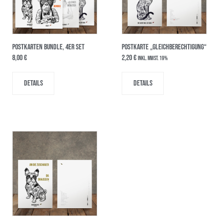
POSTKARTEN BUNDLE, 4er SET
Postkarte „Gleichberechtigung“
8,00
€
2,20
€
inkl. MwSt. 19%
Details
Details