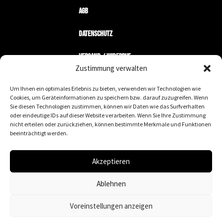
AGB
Datenschutz
Versand / Widerruf
Zustimmung verwalten
Zahlungsarten
Um Ihnen ein optimales Erlebnis zu bieten, verwenden wir Technologien wie
Cookies, um Geräteinformationen zu speichern bzw. darauf zuzugreifen. Wenn
Mein Konto
Sie diesen Technologien zustimmen, können wir Daten wie das Surfverhalten
oder eindeutige IDs auf dieser Website verarbeiten. Wenn Sie Ihre Zustimmung
nicht erteilen oder zurückziehen, können bestimmte Merkmale und Funktionen
Wir machen keine Geschäfte mit Nazis.
beeinträchtigt werden.
We are the fucking leaders wurde gegründet, um
an die wirklich wichtigen werte zu erinnern. diese
Akzeptieren
marke steht für toleranz, zivilcourage,
gleichberechtigung und Akzeptanz. Vor allem uns
Ablehnen
selbst gegenüber.
Voreinstellungen anzeigen