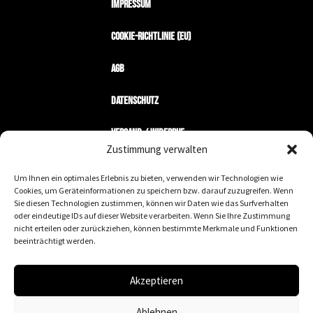
Impressum
Cookie-Richtlinie (EU)
AGB
Datenschutz
Versand / Widerruf
Zustimmung verwalten
Zahlungsarten
Um Ihnen ein optimales Erlebnis zu bieten, verwenden wir Technologien wie
Cookies, um Geräteinformationen zu speichern bzw. darauf zuzugreifen. Wenn
Mein Konto
Sie diesen Technologien zustimmen, können wir Daten wie das Surfverhalten
oder eindeutige IDs auf dieser Website verarbeiten. Wenn Sie Ihre Zustimmung
nicht erteilen oder zurückziehen, können bestimmte Merkmale und Funktionen
Wir machen keine Geschäfte mit Nazis.
beeinträchtigt werden.
We are the fucking leaders wurde gegründet, um
an die wirklich wichtigen werte zu erinnern. diese
Akzeptieren
marke steht für toleranz, zivilcourage,
gleichberechtigung und Akzeptanz. Vor allem uns
Ablehnen