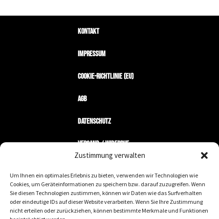
Kontakt
Impressum
Cookie-Richtlinie (EU)
AGB
Datenschutz
Versand / Widerruf
Zustimmung verwalten
Zahlungsarten
Um Ihnen ein optimales Erlebnis zu bieten, verwenden wir Technologien wie
Cookies, um Geräteinformationen zu speichern bzw. darauf zuzugreifen. Wenn
Mein Konto
Sie diesen Technologien zustimmen, können wir Daten wie das Surfverhalten
oder eindeutige IDs auf dieser Website verarbeiten. Wenn Sie Ihre Zustimmung
nicht erteilen oder zurückziehen, können bestimmte Merkmale und Funktionen
Wir machen keine Geschäfte mit Nazis.