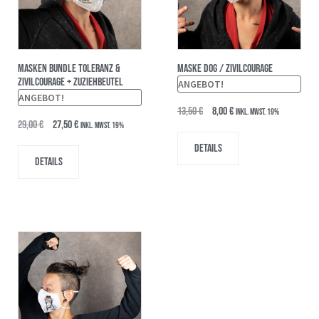
MASKEN BUNDLE Toleranz &
MASKE DOG / ZIVILCOURAGE
Zivilcourage + Zuziehbeutel
ANGEBOT!
ANGEBOT!
13,50
€
8,00
€
inkl. MwSt. 19%
29,00
€
27,50
€
inkl. MwSt. 19%
Details
Details