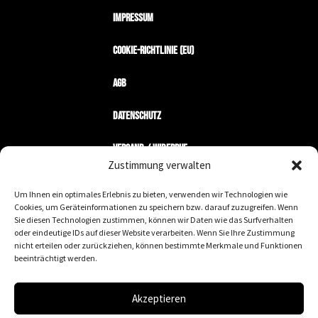
Impressum
Cookie-Richtlinie (EU)
AGB
Datenschutz
Versand / Widerruf
Zustimmung verwalten
Zahlungsarten
Um Ihnen ein optimales Erlebnis zu bieten, verwenden wir Technologien wie
Cookies, um Geräteinformationen zu speichern bzw. darauf zuzugreifen. Wenn
Mein Konto
Sie diesen Technologien zustimmen, können wir Daten wie das Surfverhalten
oder eindeutige IDs auf dieser Website verarbeiten. Wenn Sie Ihre Zustimmung
nicht erteilen oder zurückziehen, können bestimmte Merkmale und Funktionen
Wir machen keine Geschäfte mit Nazis.
beeinträchtigt werden.
We are the fucking leaders wurde gegründet, um
an die wirklich wichtigen werte zu erinnern. diese
Akzeptieren
marke steht für toleranz, zivilcourage,