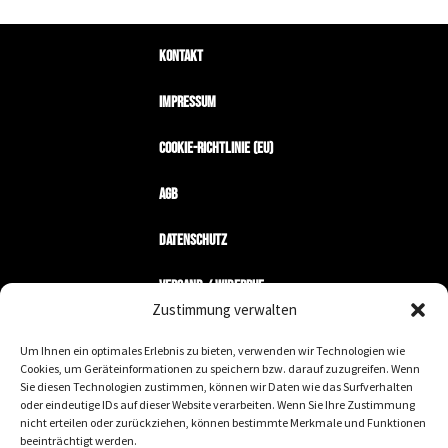
Kontakt
Impressum
Cookie-Richtlinie (EU)
AGB
Datenschutz
Versand / Widerruf
Zustimmung verwalten
Zahlungsarten
Um Ihnen ein optimales Erlebnis zu bieten, verwenden wir Technologien wie
Cookies, um Geräteinformationen zu speichern bzw. darauf zuzugreifen. Wenn
Mein Konto
Sie diesen Technologien zustimmen, können wir Daten wie das Surfverhalten
oder eindeutige IDs auf dieser Website verarbeiten. Wenn Sie Ihre Zustimmung
nicht erteilen oder zurückziehen, können bestimmte Merkmale und Funktionen
Wir machen keine Geschäfte mit Nazis.
beeinträchtigt werden.